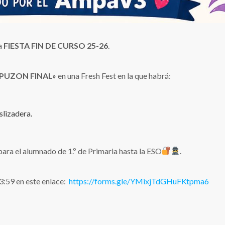
la
FIESTA FIN DE CURSO 25-26
.
PUZON FINAL»
en una Fresh Fest en la que habrá:
slizadera.
ara el alumnado de 1.º de Primaria hasta la ESO
.
23:59 en este enlace:
https://forms.gle/YMixjTdGHuFKtpma6