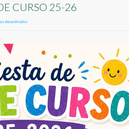
 DE CURSO 25-26
en
os desactivados
FIESTA
FIN
DE
CURSO
25-
26