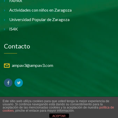
FAPAR
Actividades con niños en Zaragoza
Universidad Popular de Zaragoza
IS4K
Contacto
ampav3@ampav3.com
Este sitio web utiliza cookies para que usted tenga la mejor experiencia de
usuario. Si continúa navegando está dando su consentimiento para la
aceptación de las mencionadas cookies y la aceptación de nuestra
política de
© 2019 AMPA V3 | Desarrollo
Sephor Consulting
cookies
, pinche el enlace para mayor información.
ACEPTAR