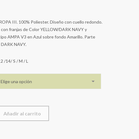
PA III. 100% Poliester. Diseño con cuello redondo.
ra con franjas de Color YELLOW/DARK NAVY y
otipo AMPA V3 en Azul sobre fondo Amarillo. Parte
or DARK NAVY.
12 /14/ S / M / L
Elige una opción
Añadir al carrito