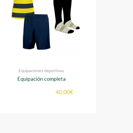
Equipaciones deportivas
Equipación completa
(camiseta+pantalón+medias)
40,00
€