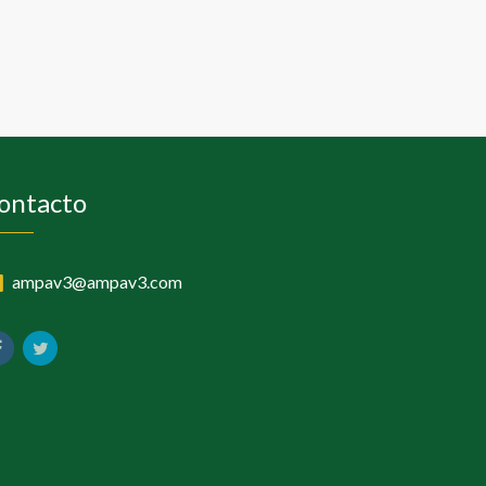
ontacto
ampav3@ampav3.com